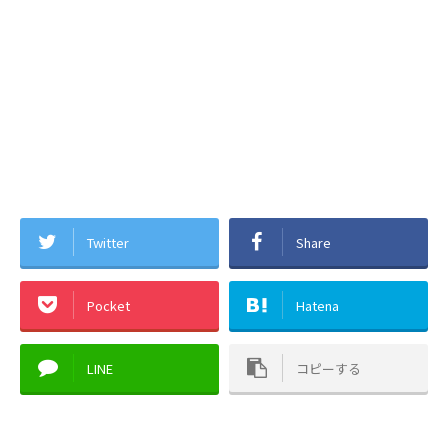
Twitter
Share
Pocket
Hatena
LINE
コピーする