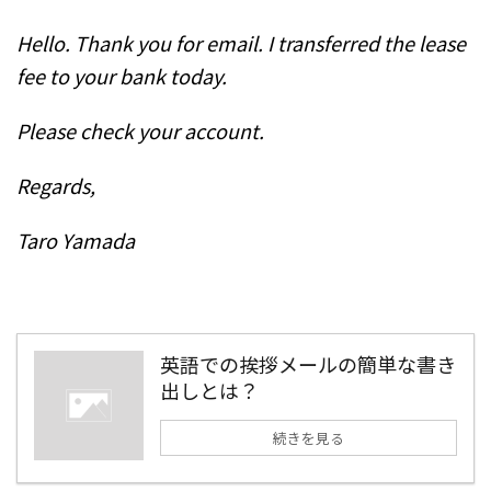
Hello. Thank you for email. I transferred the lease
fee to your bank today.
Please check your account.
Regards,
Taro Yamada
英語での挨拶メールの簡単な書き
出しとは？
続きを見る