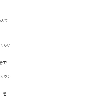
頼んで
くらい
語で
ムカウン
』を