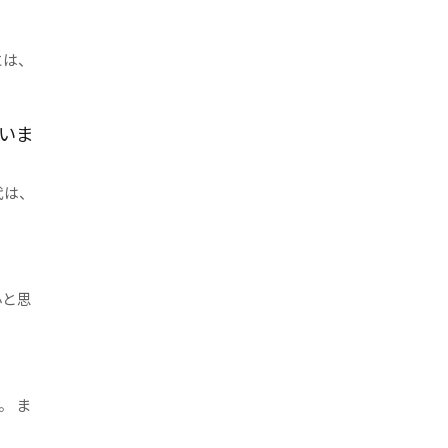
には、
使いま
代は、
心と思
。 ま