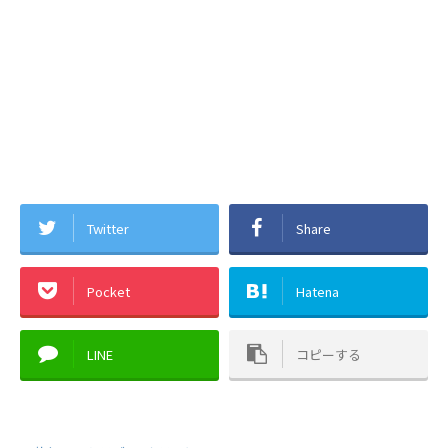
Twitter
Share
Pocket
Hatena
LINE
コピーする