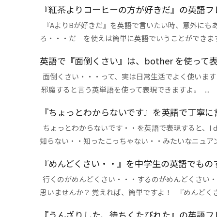
『紅茶よりコーヒーの方が好きだ』の英語フレーズ
『AよりBが好きだ』を英語で言いたい時、意外にもあれ？
ろ・・・だ を使えは簡単に英語でいうことができます。 &
英語で『面倒くさい』は、bother を使って
面倒くさい・・・って、実は日常生活でよく使いますよ
邪魔すると言う英単語を使って表現できますよ。 ...
『ちょっとわからないです』を英語で丁寧に
ちょっとわからないです・・を英語で表現すると、I do
知らない・・知ったこっちゃない・・みたいなニュアンスに
『めんどくさい・・』を中学生の英語でもの
行くのがめんどくさい・・・するのがめんどくさい・
思いませんか？ 覚えれば、簡単ですよ！ 『めんどくさい・
『うんざりした、待ちくたびれた』の英語フレー