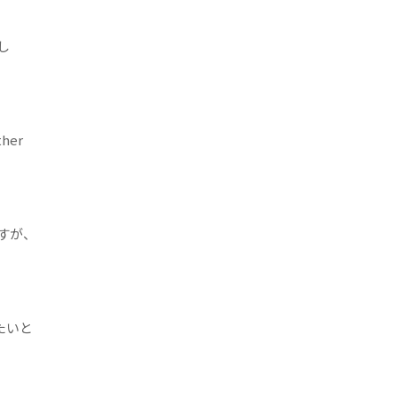
し
her
ですが、
たいと