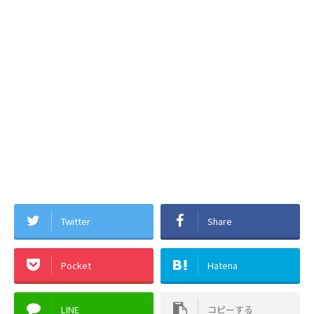
Twitter
Share
Pocket
Hatena
LINE
コピーする